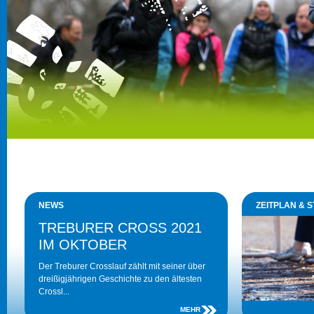
NEWS
ZEITPLAN & 
TREBURER CROSS 2021
IM OKTOBER
Der Treburer Crosslauf zählt mit seiner über
dreißigjährigen Geschichte zu den ältesten
Crossl...
MEHR